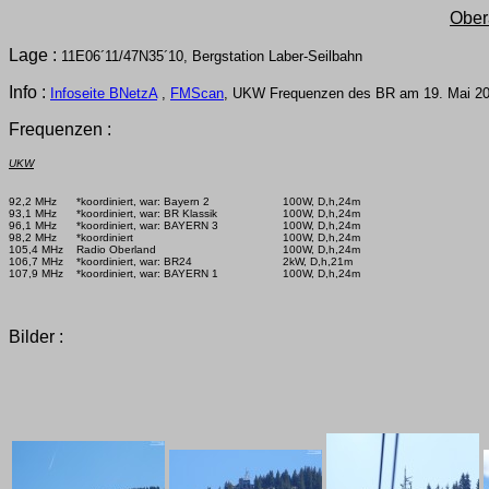
Ober
Lage :
11E06´11/47N35´10, Bergstation Laber-Seilbahn
Info :
Infoseite BNetzA
,
FMScan
, UKW Frequenzen des BR am 19. Mai 20
Frequenzen :
UKW
92,2 MHz      *koordiniert, war: Bayern 2

100W, D,h,24m

93,1 MHz      *koordiniert, war: BR Klassik

100W, D,h,24m

96,1 MHz      *koordiniert, war: BAYERN 3

100W, D,h,24m

98,2 MHz      *koordiniert

100W, D,h,24m

105,4 MHz    Radio Oberland

100W, D,h,24m

106,7 MHz    *koordiniert, war: BR24

2kW, D,h,21m

107,9 MHz    *koordiniert, war: BAYERN 1

100W, D,h,24m

Bilder :