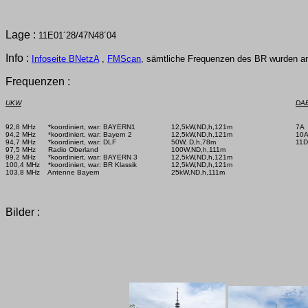
Lage :
11E01´28/47N48´04
Info :
Infoseite BNetzA
,
FMScan
, sämtliche Frequenzen des BR wurden a
Frequenzen :
UKW
DA
92,8 MHz      *koordiniert, war: BAYERN1

12,5kW,ND,h,121m

7A  
94,2 MHz      *koordiniert, war: Bayern 2

12,5kW,ND,h,121m

10A
94,7 MHz      *koordiniert, war: DLF

50W, D,h,78m

11D 
97,5 MHz      Radio Oberland

100W,ND,h,111m

99,2 MHz      *koordiniert, war: BAYERN 3

12,5kW,ND,h,121m

100,4 MHz    *koordiniert, war: BR Klassik

12,5kW,ND,h,121m

103,8 MHz    Antenne Bayern

25kW,ND,h,111m

Bilder :