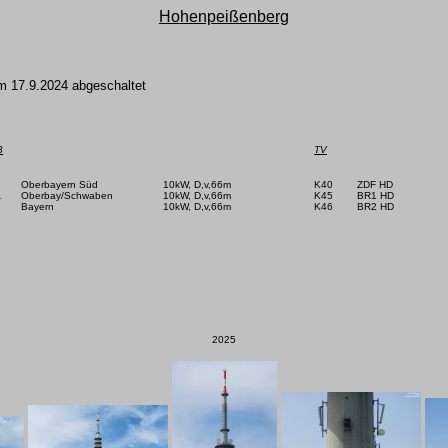
Hohenpeißenberg
m 17.9.2024 abgeschaltet
B
TV
       Oberbayern Süd

10kW, D,v,66m

K40        ZDF HD

       Oberbay/Schwaben

10kW, D,v,66m

K45        BR1 HD

      Bayern

10kW, D,v,66m

K46        BR2 HD

2025