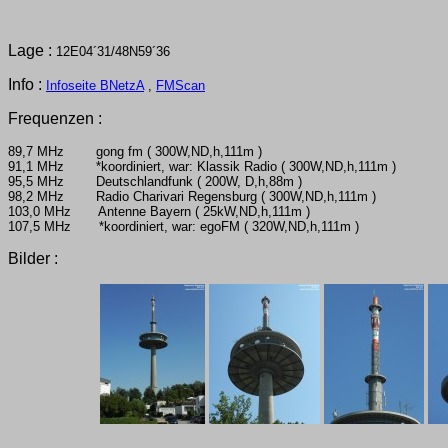
Lage :
12E04´31/48N59´36
Info :
Infoseite BNetzA
,
FMScan
Frequenzen :
89,7 MHz gong fm ( 300W,ND,h,111m )
91,1 MHz *koordiniert, war: Klassik Radio ( 300W,ND,h,111m )
95,5 MHz Deutschlandfunk ( 200W, D,h,88m )
98,2 MHz Radio Charivari Regensburg ( 300W,ND,h,111m )
103,0 MHz Antenne Bayern ( 25kW,ND,h,111m )
107,5 MHz *koordiniert, war: egoFM ( 320W,ND,h,111m )
Bilder :