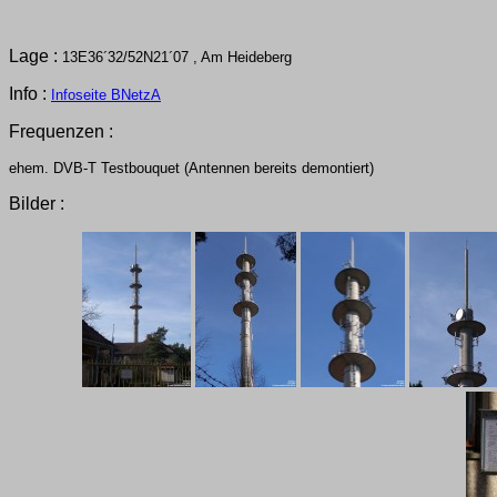
Lage :
13E36´32/52N21´07 , Am Heideberg
Info :
Infoseite BNetzA
Frequenzen :
ehem. DVB-T Testbouquet (Antennen bereits demontiert)
Bilder :