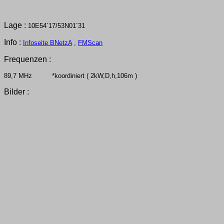
Lage :
10E54´17/53N01´31
Info :
Infoseite BNetzA
,
FMScan
Frequenzen :
89,7 MHz *koordiniert ( 2kW,D,h,106m )
Bilder :