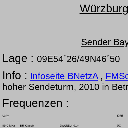
Würzburg
Sender Bay
Lage :
09E54´26/49N46´50
Info :
Infoseite BNetzA
,
FMS
hoher Sendeturm, 2010 in Be
Frequenzen :
UKW
DAB
89,0 MHz      BR Klassik

5kW,ND,h,91m

5C      