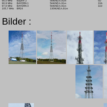
90,0 MHz      Bayern 2

5kW,ND,h,91m

5D      
90,9 MHz      BAYERN 1

5kW,ND,h,91m

10A     
97,6 MHz      BAYERN 3

5kW,ND,h,91m

11D     
105,7 MHz    BR24

130W,ND,h,91m

Bilder :