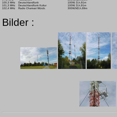
100,3 MHz    Deutschlandfunk

100W, D,h,91m

101,3 MHz    Deutschlandfunk Kultur

100W, D,h,91m

102,4 MHz    Radio Charivari Würzb.

300W,ND,h,89m

Bilder :