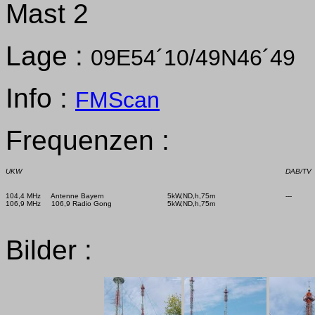
Mast 2
Lage :
09E54´10/49N46´49
Info :
FMScan
Frequenzen :
UKW
DAB/TV
104,4 MHz     Antenne Bayern

5kW,ND,h,75m

Bilder :