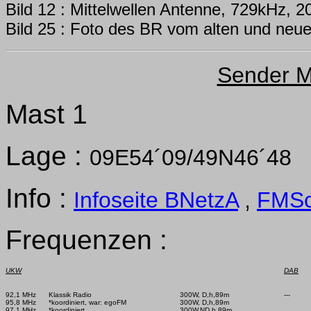
Bild 12 : Mittelwellen Antenne, 729kHz, 2
Bild 25 : Foto des BR vom alten und neu
Sender M
Mast 1
Lage :
09E54´09/49N46´48
Info :
Infoseite BNetzA
,
FMS
Frequenzen :
UKW
DAB
92,1 MHz      Klassik Radio

300W, D,h,89m

---

95,8 MHz      *koordiniert, war: egoFM

300W, D,h,89m

97,1 MHz      *koordiniert

300W,ND,h,89m
