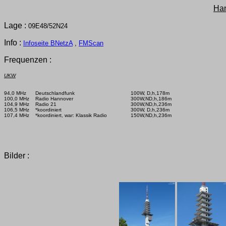
Ha
Lage :
09E48/52N24
Info :
Infoseite BNetzA
,
FMScan
Frequenzen :
UKW
94,0 MHz      Deutschlandfunk

100W, D,h,178m

100,0 MHz    Radio Hannover

300W,ND,h,186m

104,9 MHz    Radio 21

300W,ND,h,236m

106,5 MHz    *koordiniert

300W, D,h,236m

107,4 MHz    *koordiniert, war: Klassik Radio

150W,ND,h,236m

Bilder :