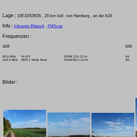
Lage :
10E33/53N35 , 20 km östl. von Hamburg , an der A24
Info :
Infoseite BNetzA
,
FMScan
Frequenzen :
UKW
DAB
90,9 MHz      N-JOY

500W, D,h,117m

9A      
104,5 MHz    NDR 1 Welle Nord

20kW,ND,h,117m

9D      
Bilder :