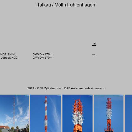
Talkau / Mölln Fuhlenhagen
TV
   NDR SH HL

5kW,D,v,170m

---

   Lübeck K9D

2kW,D,v,170m

2021 - GFK Zylinder durch DAB Antennenaufsatz ersetzt