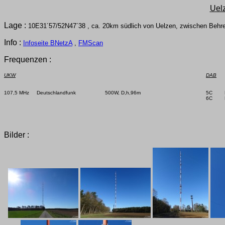
Uel
Lage :
10E31´57/52N47´38 , ca. 20km südlich von Uelzen, zwischen Behr
Info :
Infoseite BNetzA
,
FMScan
Frequenzen :
UKW
DAB
107,5 MHz     Deutschlandfunk

500W, D,h,96m

5C      
6C      
Bilder :