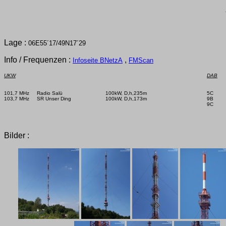
Lage :
06E55´17/49N17´29
Info / Frequenzen :
,
Infoseite BNetzA
FMScan
UKW
DAB
101,7 MHz     Radio Salü

100kW, D,h,235m

5C      
103,7 MHz     SR Unser Ding

100kW, D,h,173m

9B      
9C      
Bilder :