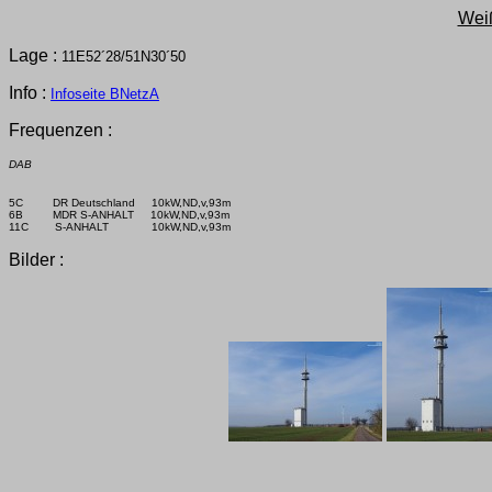
Weiß
Lage :
11E52´28/51N30´50
Info :
Infoseite BNetzA
Frequenzen :
DAB
5C         DR Deutschland     10kW,ND,v,93m

6B         MDR S-ANHALT     10kW,ND,v,93m

11C        S-ANHALT             10kW,ND,v,93m
Bilder :