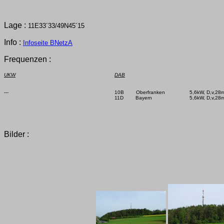
Lage :
11E33´33/49N45´15
Info :
Infoseite BNetzA
Frequenzen :
UKW
DAB
---

10B        Oberfranken

5,6kW, D,v,28m
11D        Bayern

5,6kW, D,v,28m
Bilder :