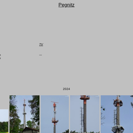
Pegnitz
TV


---



2024