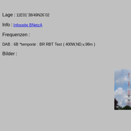
Lage :
11E01´38/49N26´02
Info :
Infoseite BNetzA
Frequenzen :
DAB : 6B *temporär : BR RBT Test ( 400W,ND,v,98m )
Bilder :