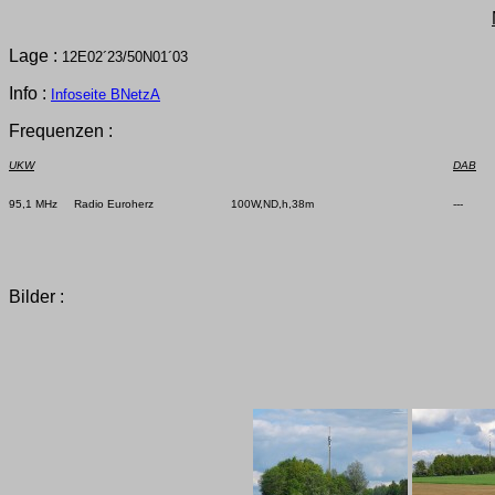
Lage :
12E02´23/50N01´03
Info :
Infoseite BNetzA
Frequenzen :
UKW
DAB
95,1 MHz     Radio Euroherz

100W,ND,h,38m

---

Bilder :