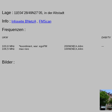
Lage :
11E04´28/49N27´05, in der Altstadt
Info :
Infoseite BNetzA
,
FMScan
Frequenzen :
UKW
DAB/TV
103,6 MHz      *koordiniert, war: egoFM

200W,ND,h,44m

Bilder :