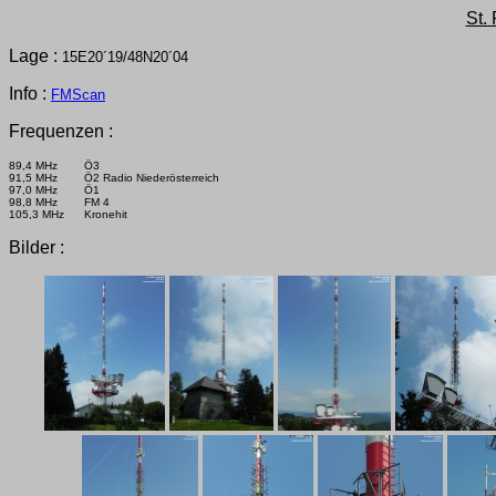
St.
Lage :
15E20´19/48N20´04
Info :
FMScan
Frequenzen :
89,4 MHz Ö3
91,5 MHz Ö2 Radio Niederösterreich
97,0 MHz Ö1
98,8 MHz FM 4
105,3 MHz Kronehit
Bilder :