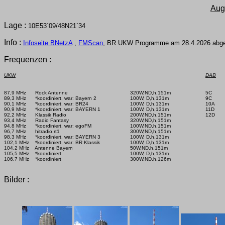
Aug
Lage :
10E53´09/48N21´34
Info :
Infoseite BNetzA
,
FMScan
, BR UKW Programme am 28.4.2026 abge
Frequenzen :
UKW
DAB
87,9 MHz      Rock Antenne

320W,ND,h,151m

5C      
89,3 MHz      *koordiniert, war: Bayern 2

100W, D,h,131m

9C       
90,1 MHz      *koordiniert, war: BR24

100W, D,h,131m

10A     
90,9 MHz      *koordiniert, war: BAYERN 1

100W, D,h,131m

11D      
92,2 MHz      Klassik Radio

200W,ND,h,151m

12D     
93,4 MHz      Radio Fantasy

320W,ND,h,151m

94,8 MHz      *koordiniert, war: egoFM

100W,ND,h,151m

96,7 MHz      hitradio.rt1

300W,ND,h,151m

98,3 MHz      *koordiniert, war: BAYERN 3

100W, D,h,131m

102,1 MHz    *koordiniert, war: BR Klassik

100W, D,h,131m

104,2 MHz    Antenne Bayern

50W,ND,h,151m

105,5 MHz    *koordiniert

100W, D,h,131m

106,7 MHz    *koordiniert

300W,ND,h,126m

Bilder :