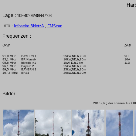
Har
Lage :
10E40´06/48N47´08
Info
:
Infoseite BNetzA
,
FMScan
Frequenzen :
UKW
DAB
91,9 MHz      BAYERN 1

25kW,ND,h,90m

9C       
93,1 MHz      BR Klassik

10kW,ND,h,90m

10A    
95,6 MHz      hitradio.rt1

1kW, D,h,74m

11D     
96,1 MHz      Bayern 2 

25kW,ND,h,90m

99,5 MHz      BAYERN 3

25kW,ND,h,90m

107,6 MHz    BR24

20kW,ND,h,90m

Bilder :
2015 (Tag der offenen Tür / 