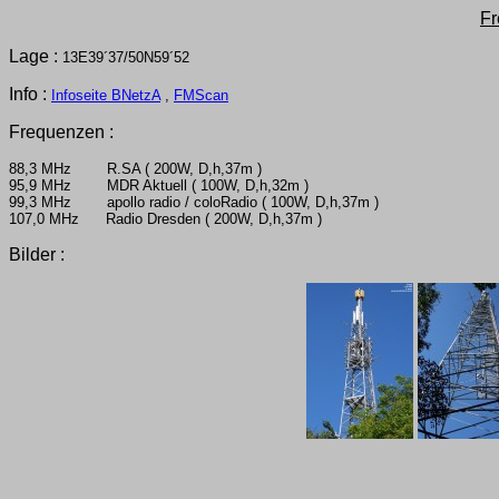
Fr
Lage :
13E39´37/50N59´52
Info :
Infoseite BNetzA
,
FMScan
Frequenzen :
88,3 MHz R.SA ( 200W, D,h,37m )
95,9 MHz MDR Aktuell ( 100W, D,h,32m )
99,3 MHz apollo radio / coloRadio ( 100W, D,h,37m )
107,0 MHz Radio Dresden ( 200W, D,h,37m )
Bilder :