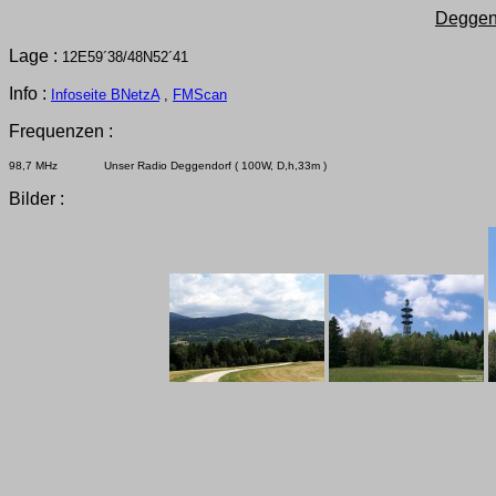
Deggen
Lage :
12E59´38/48N52´41
Info :
Infoseite BNetzA
,
FMScan
Frequenzen :
98,7 MHz Unser Radio Deggendorf ( 100W, D,h,33m )
Bilder :