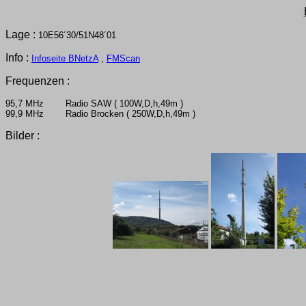
Lage :
10E56´30/51N48´01
Info :
Infoseite BNetzA
,
FMScan
Frequenzen :
95,7 MHz Radio SAW ( 100W,D,h,49m )
99,9 MHz Radio Brocken ( 250W,D,h,49m )
Bilder :