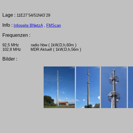
Lage :
11E27´54/51N43´29
Info :
Infoseite BNetzA
,
FMScan
Frequenzen :
92,5 MHz radio hbw ( 1kW,D,h,60m )
102,8 MHz MDR Aktuell ( 1kW,D,h,56m )
Bilder :