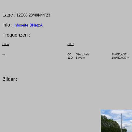
Lage :
12E08´28/49N44´23
Info :
Infoseite BNetzA
Frequenzen :
UKW
DAB
---

6C     Oberpfalz

1kW,D,v,37m

11D   Bayern

1kW,D,v,37m

Bilder :