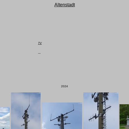
Altenstadt
TV
---

2024